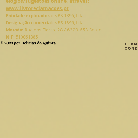
elogios/sugestões online, através:
www.livroreclamacoes.pt
Entidade exploradora:
NBS 1896, Lda
Designação comercial:
NBS 1896, Lda
, 28 / 6320-653 Souto
Morada:
Rua das Flores
NIF:
510061885
© 2023 por Delicias da Quinta
Term
Cond