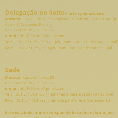
Delegação n
o Soito
(instalações actuais):
Morada:
C.N.T. (Centro de Negócios Transfronteiriço do Souto)
Av. de S. Cristóvão, Fração J
6320-624 Souto - PORTUGAL
e-mail:
nbs1896.info@gmail.com
Tel:
+ 351 271 754 730 / 1
(chamada para a rede fixa nacional
Fax:
+ 351 271 754 729
(chamada para a rede fixa nacional)
Sede
:
Morada
Rua das Flores, 28
6320-653 Souto - PORTUGAL
e-mail:
nbs1896.info@gmail.com
Tel:
+ 351 271 754 730 / 1 (chamada
para a
rede fixa nacional)
Fax:
+ 351 271 754 729 (chamada para a rede fixa nacional)
Este estabelecimento dispõe de livro de reclamações,