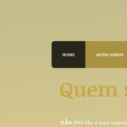
HOME
QUEM SOMOS
Quem 
nbs
1896 lda. é uma empresa