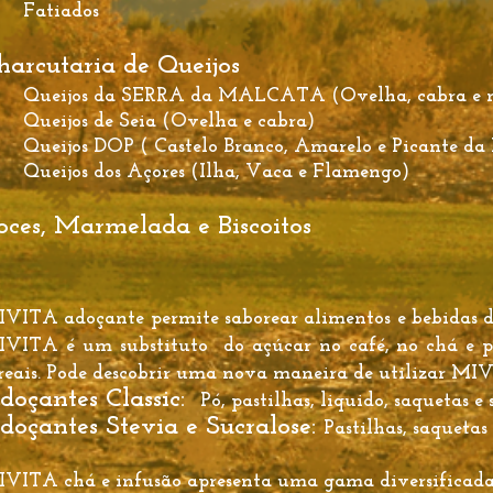
Fatiados
harcutaria de Queijos
Queijos da SERRA da MALCATA (Ovelha, cabra e m
Queijos de Seia (Ovelha e cabra)
Queijos DOP ( Castelo Branco, Amarelo e Picante da 
Queijos dos Açores (Ilha, Vaca e Flamengo)
oces, Marmelada e Biscoitos
VITA adoçante permite saborear alimentos e bebidas do
VITA é um substituto do açúcar no café, no chá e p
reais. Pode descobrir uma nova maneira de utilizar M
doçantes Classic:
Pó, pastilhas, liquido, saquetas e s
doçantes Stevia e Sucralose:
Pastilhas, saquetas 
VITA chá e infusão apresenta uma gama diversificada