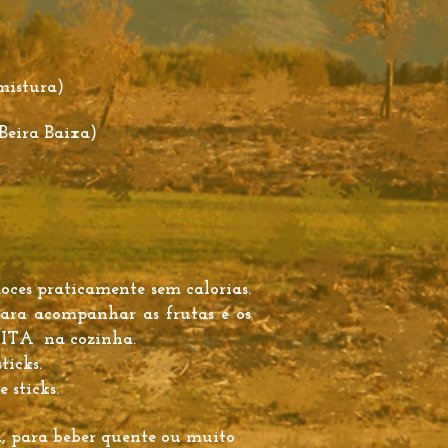
istura)
Beira Baixa)
ces praticamente sem calorias.
ara acompanhar as frutas e os
IVITA na cozinha.
ticks.
e sticks.
, para beber quente ou muito