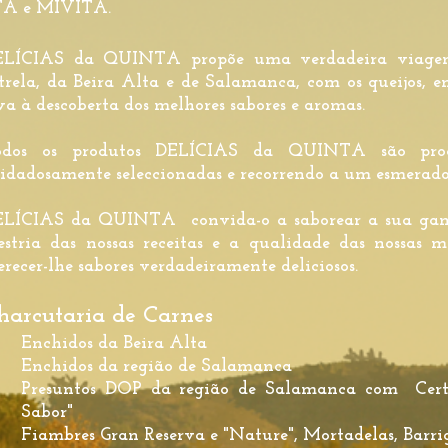
TA e MIVITA.
ELÍCIAS da QUINTA propõe uma verdadeira viagem 
trela, da Beira Alta e de Salamanca, com os queijos, en
va à descoberta dos melhores sabores e aromas.
odos os produtos DELÍCIAS da QUINTA são produ
idadosamente seleccionadas e recorrendo a um esmerado 
LÍCIAS da QUINTA convida-o a saborear a sua gama
stria das nossas receitas e a qualidade das nossas 
erecer-lhe sabores verdadeiramente deliciosos.
harcutaria de Carnes
Enchidos da Beira Alta
Enchidos da região de Salamanca
Presuntos DOP da região de Salamanca com Certif
Sabor"
Fiambres Gran Reserva e "Nature", Mortadelas, Barr