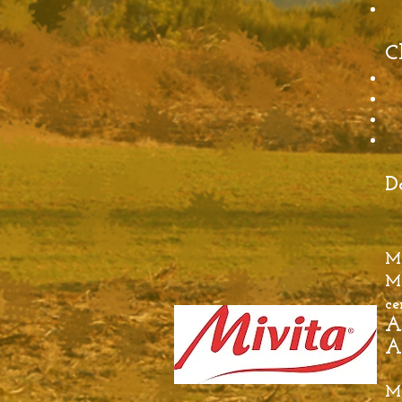
C
D
MI
MI
ce
A
A
MI