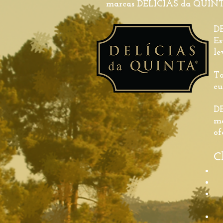
marcas DELÍCIAS da QUIN
D
Es
le
T
cu
DE
me
of
C