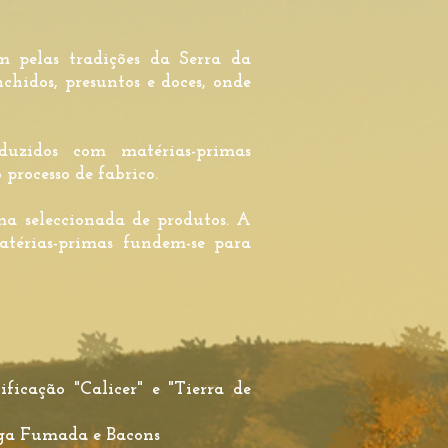
pelas tradições da Serra da
chidos, presuntos e doces, onde
zidos com matérias-primas
processo de fabrico.
 seleccionada de produtos. A
matérias-primas fundem-se para
icação "Calicer" e "Tierra de
iga Fumada e Bacons