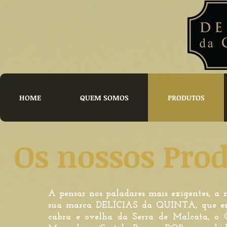
HOME
QUEM SOMOS
PRODUTOS
Os nossos Pro
A pensar nos paladares mais exigentes, a n
sua marca DELÍCIAS da QUINTA, que escol
cabra e ovelha da Serra de Malcata, o 