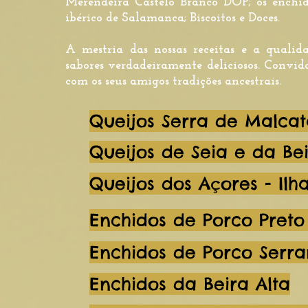
Merendeira Castelo Branco DOP; os enchid
ibérico de Salamanca; Biscoitos e Doces.
A mestria das nossas receitas e a qualid
sabores verdadeiramente deliciosos. Convi
com os seus amigos tradições ancestrais.
Queijos Serra de Malca
Queijos de Seia e da Be
Queijos dos Açores - Il
Enchidos de Porco Preto 
Enchidos de Porco Serra
Enchidos da Beira Alta