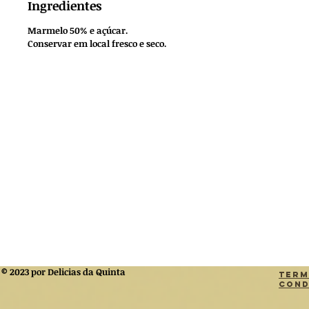
Ingredientes
Marmelo 50% e açúcar.
Conservar em local fresco e seco.
© 2023 por Delicias da Quinta
Term
Cond