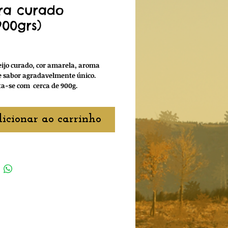
ra curado
900grs)
reço
ijo curado, cor amarela, aroma
e sabor agradavelmente único.
ta-se com cerca de 900g.
icionar ao carrinho