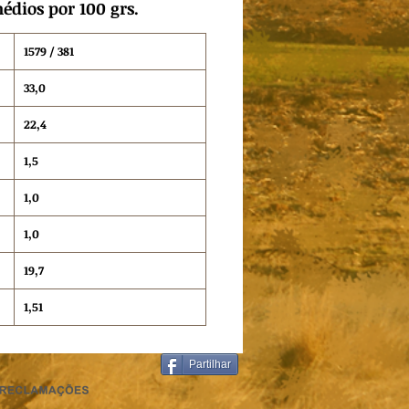
édios por 100 grs.
1579 / 381
33,0
22,4
1,5
1,0
1,0
19,7
1,51
Partilhar