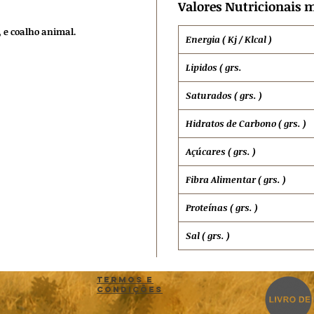
Valores Nutricionais m
, e coalho animal.
Energia ( Kj / Klcal )
Lipidos ( grs.
Saturados ( grs. )
Hidratos de
Carbono ( grs. )
Açúcares ( grs. )
Fibra Alimentar ( grs. )
Proteínas ( grs. )
Sal ( grs. )
Termos e
Condições