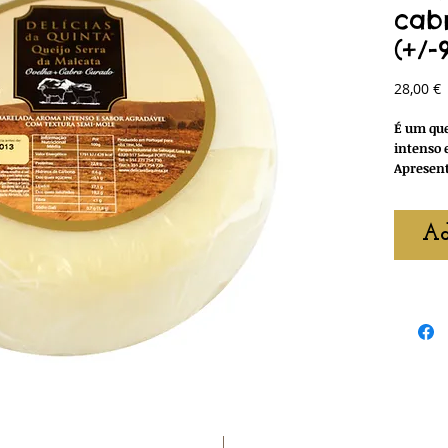
cab
(+/-
P
28,00 €
É um que
intenso 
Apresen
Ad